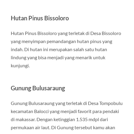
Hutan Pinus Bissoloro
Hutan Pinus Bissoloro yang terletak di Desa Bissoloro
yang menyimpan pemandangan hutan pinus yang
indah. Di hutan ini merupakan salah satu hutan
lindung yang bisa menjadi yang menarik untuk
kunjungi.
Gunung Bulusaraung
Gunung Bulusaraung yang terletak di Desa Tompobulu
kecamatan Balocci yang menjadi favorit para pendaki
di makassar. Dengan ketinggian 1.535 mdpl dari
permukaan air laut. Di Gunung tersebut kamu akan