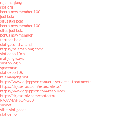
raja mahjong
slot qris
bonus new member 100
judi bola
situs judi bola
bonus new member 100
situs judi bola
bonus new member
taruhan bola
slot gacor thailand
https://rajamahjong.com/
slot depo 10rb
mahjong ways
sbotop login
spaceman
slot depo 10k
rajamahjong slot
https://www.drjeppson.com/our-services--treatments
https://drjoseroiz.com/especialista/
https://www.drjeppson.com/resources
https://drjoseroiz.com/contacto/
RAJAMAHJONG88
sbobet
situs slot gacor
slot demo