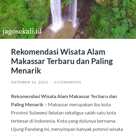
Rekomendasi Wisata Alam
Makassar Terbaru dan Paling
Menarik
OKTOBER 16, 2023
/
0 COMMENTS
Rekomendasi Wisata Alam Makassar Terbaru dan
Paling Menarik
– Makassar merupakan ibu kota
Provinsi Sulawesi Selatan sekaligus salah satu kota
terbesar di Indonesia. Kota yang dulunya bernama
Ujung Pandang ini, menyimpan banyak potensi wisata