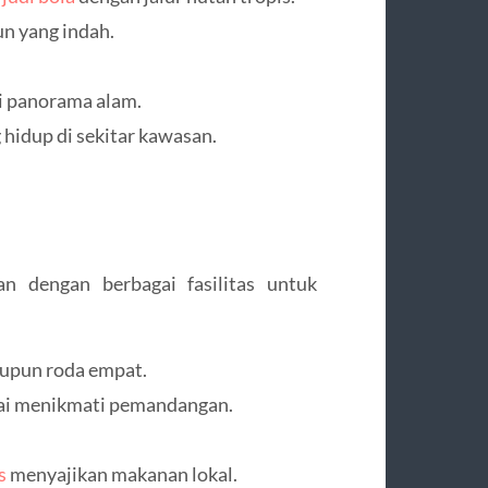
un yang indah.
i panorama alam.
g hidup di sekitar kawasan.
n dengan berbagai fasilitas untuk
aupun roda empat.
ai menikmati pemandangan.
s
menyajikan makanan lokal.