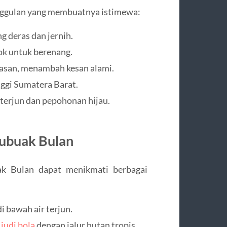
unggulan yang membuatnya istimewa:
ng deras dan jernih.
ok untuk berenang.
wasan, menambah kesan alami.
nggi Sumatera Barat.
 terjun dan pepohonan hijau.
 Lubuak Bulan
ak Bulan dapat menikmati berbagai
i bawah air terjun.
i
judi bola
dengan jalur hutan tropis.