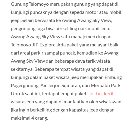
Gunung Telomoyo merupakan gunung yang dapat di
kunjungi puncaknya dengan sepeda motor atau mobil
jeep. Selain berwisata ke Awang Awang Sky View,
pengunjung juga bisa berkeliling naik mobil jeep.
Awang Awang Sky View satu manajemen dengan
Telomoyo JIP Explore. Ada paket yang melayani baik
dari areal parkir sampai puncak, kemudian ke Awang
Awang Sky View dan beberapa daya tarik wisata
sekitarnya. Beberapa tempat wisata yang dapat di
kunjungi dalam paket wisata jeep merupakan Embung
Pagergunung, Air Terjun Sumuran, dan Merbabu Park.
Untuk saat ini, terdapat empat paket
slot bet kecil
wisata jeep yang dapat di manfaatkan oleh wisatawan
jika ingin berkeliling dengan kapasitas jeep dengan
maksimal 4 orang.