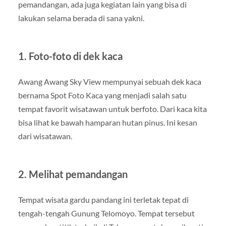
pemandangan, ada juga kegiatan lain yang bisa di
lakukan selama berada di sana yakni.
1. Foto-foto di dek kaca
Awang Awang Sky View mempunyai sebuah dek kaca
bernama Spot Foto Kaca yang menjadi salah satu
tempat favorit wisatawan untuk berfoto. Dari kaca kita
bisa lihat ke bawah hamparan hutan pinus. Ini kesan
dari wisatawan.
2. Melihat pemandangan
Tempat wisata gardu pandang ini terletak tepat di
tengah-tengah Gunung Telomoyo. Tempat tersebut