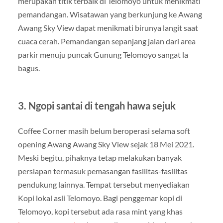
merupakan titik terbaik di Telomoyo untuk menikmati
pemandangan. Wisatawan yang berkunjung ke Awang
Awang Sky View dapat menikmati birunya langit saat
cuaca cerah. Pemandangan sepanjang jalan dari area
parkir menuju puncak Gunung Telomoyo sangat la
bagus.
3. Ngopi santai di tengah hawa sejuk
Coffee Corner masih belum beroperasi selama soft
opening Awang Awang Sky View sejak 18 Mei 2021.
Meski begitu, pihaknya tetap melakukan banyak
persiapan termasuk pemasangan fasilitas-fasilitas
pendukung lainnya. Tempat tersebut menyediakan
Kopi lokal asli Telomoyo. Bagi penggemar kopi di
Telomoyo, kopi tersebut ada rasa mint yang khas