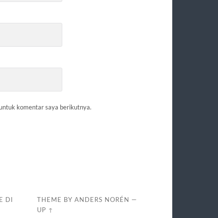
 untuk komentar saya berikutnya.
E DI
THEME BY
ANDERS NORÉN
—
UP ↑