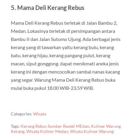
5. Mama Deli Kerang Rebus
Mama Deli Kerang Rebus terletak di Jalan Bambu 2,
Medan. Lokasinya terletak di persimpangan antara
Bambu II dan Jalan Sutomo Ujung. Ada berbagai jenis
kerang yang di tawarkan yaitu kerang bulu, kerang
batu, kerang hijau, kerang pangang pulut, kerang
macan, siput gonggong. dapat menikmati aneka jenis
kerang ini dengan mencocolkan sambal nanas kacang
yang segar. Warung Mama Deli Kerang Rebus buka
mulai buka pukul 18.00 WIB-23.59 WIB.
Categories:
Wisata
Tags:
Kerang Rebus Sumber Rezeki MEdan
,
Kuliner Warung
Kerang
,
Wisata Kuliner Medan
,
Wisata Kuliner Warung