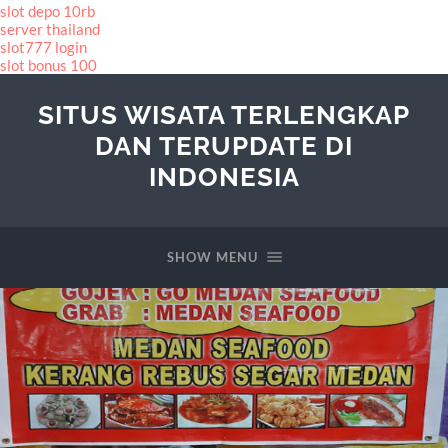
slot depo 10rb
server thailand
slot777 login
slot bonus 100
SITUS WISATA TERLENGKAP
DAN TERUPDATE DI
INDONESIA
SHOW MENU