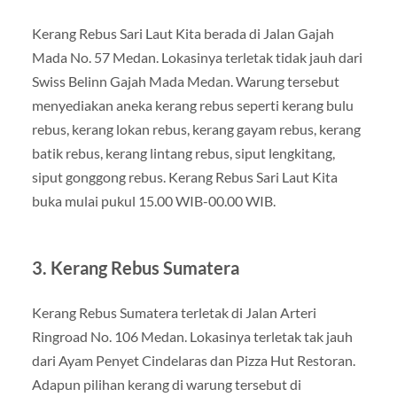
Kerang Rebus Sari Laut Kita berada di Jalan Gajah
Mada No. 57 Medan. Lokasinya terletak tidak jauh dari
Swiss Belinn Gajah Mada Medan. Warung tersebut
menyediakan aneka kerang rebus seperti kerang bulu
rebus, kerang lokan rebus, kerang gayam rebus, kerang
batik rebus, kerang lintang rebus, siput lengkitang,
siput gonggong rebus. Kerang Rebus Sari Laut Kita
buka mulai pukul 15.00 WIB-00.00 WIB.
3. Kerang Rebus Sumatera
Kerang Rebus Sumatera terletak di Jalan Arteri
Ringroad No. 106 Medan. Lokasinya terletak tak jauh
dari Ayam Penyet Cindelaras dan Pizza Hut Restoran.
Adapun pilihan kerang di warung tersebut di