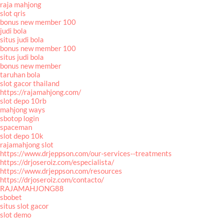
raja mahjong
slot qris
bonus new member 100
judi bola
situs judi bola
bonus new member 100
situs judi bola
bonus new member
taruhan bola
slot gacor thailand
https://rajamahjong.com/
slot depo 10rb
mahjong ways
sbotop login
spaceman
slot depo 10k
rajamahjong slot
https://www.drjeppson.com/our-services--treatments
https://drjoseroiz.com/especialista/
https://www.drjeppson.com/resources
https://drjoseroiz.com/contacto/
RAJAMAHJONG88
sbobet
situs slot gacor
slot demo