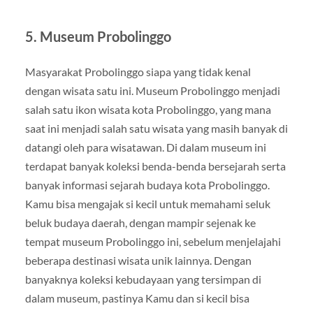
5. Museum Probolinggo
Masyarakat Probolinggo siapa yang tidak kenal
dengan wisata satu ini. Museum Probolinggo menjadi
salah satu ikon wisata kota Probolinggo, yang mana
saat ini menjadi salah satu wisata yang masih banyak di
datangi oleh para wisatawan. Di dalam museum ini
terdapat banyak koleksi benda-benda bersejarah serta
banyak informasi sejarah budaya kota Probolinggo.
Kamu bisa mengajak si kecil untuk memahami seluk
beluk budaya daerah, dengan mampir sejenak ke
tempat museum Probolinggo ini, sebelum menjelajahi
beberapa destinasi wisata unik lainnya. Dengan
banyaknya koleksi kebudayaan yang tersimpan di
dalam museum, pastinya Kamu dan si kecil bisa