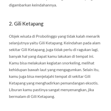
digambarkan keindahannya.
2. Gili Ketapang
Objek wisata di Probolinggo yang tidak kalah menarik
selanjutnya yaitu Gili Ketapang. Keindahan pada alam
sekitar Gili Ketapang, juga tidak perlu di ragukan lagi,
banyak hal yang dapat kamu lakukan di tempat ini.
Kamu bisa melakukan kegiatan snorkeling, melihat
kehidupan bawah laut yang mengagumkan. Selain itu,
kamu juga bisa menjelajahi tempat di sekitar Gili
Ketapang yang menghadirkan pemandangan eksotis.
Liburan kamu pastinya sangat menyenangkan, jika
bermalam di Gili Ketapang.