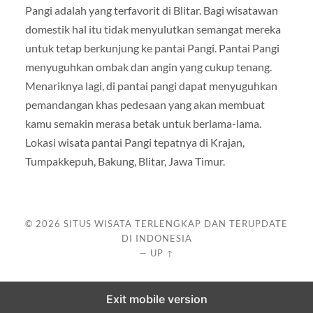
Pangi adalah yang terfavorit di Blitar. Bagi wisatawan
domestik hal itu tidak menyulutkan semangat mereka
untuk tetap berkunjung ke pantai Pangi. Pantai Pangi
menyuguhkan ombak dan angin yang cukup tenang.
Menariknya lagi, di pantai pangi dapat menyuguhkan
pemandangan khas pedesaan yang akan membuat
kamu semakin merasa betak untuk berlama-lama.
Lokasi wisata pantai Pangi tepatnya di Krajan,
Tumpakkepuh, Bakung, Blitar, Jawa Timur.
© 2026
SITUS WISATA TERLENGKAP DAN TERUPDATE
DI INDONESIA
—
UP ↑
Exit mobile version