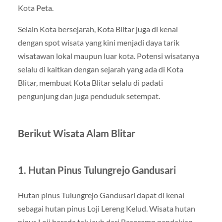
Kota Peta.
Selain Kota bersejarah, Kota Blitar juga di kenal
dengan spot wisata yang kini menjadi daya tarik
wisatawan lokal maupun luar kota. Potensi wisatanya
selalu di kaitkan dengan sejarah yang ada di Kota
Blitar, membuat Kota Blitar selalu di padati
pengunjung dan juga penduduk setempat.
Berikut Wisata Alam Blitar
1. Hutan Pinus Tulungrejo Gandusari
Hutan pinus Tulungrejo Gandusari dapat di kenal
sebagai hutan pinus Loji Lereng Kelud. Wisata hutan
pinus Loji berada tak jauh dari Basecamp pendakian