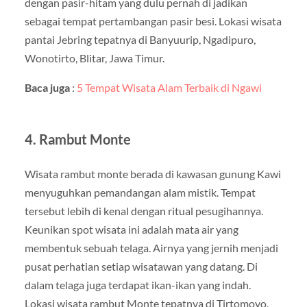
dengan pasir-hitam yang dulu pernah di jadikan
sebagai tempat pertambangan pasir besi. Lokasi wisata
pantai Jebring tepatnya di Banyuurip, Ngadipuro,
Wonotirto, Blitar, Jawa Timur.
Baca juga
:
5 Tempat Wisata Alam Terbaik di Ngawi
4. Rambut Monte
Wisata rambut monte berada di kawasan gunung Kawi
menyuguhkan pemandangan alam mistik. Tempat
tersebut lebih di kenal dengan ritual pesugihannya.
Keunikan spot wisata ini adalah mata air yang
membentuk sebuah telaga. Airnya yang jernih menjadi
pusat perhatian setiap wisatawan yang datang. Di
dalam telaga juga terdapat ikan-ikan yang indah.
Lokasi wisata rambut Monte tepatnya di Tirtomoyo,