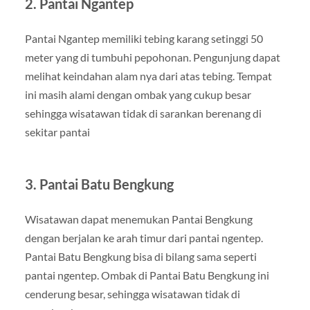
2. Pantai Ngantep
Pantai Ngantep memiliki tebing karang setinggi 50
meter yang di tumbuhi pepohonan. Pengunjung dapat
melihat keindahan alam nya dari atas tebing. Tempat
ini masih alami dengan ombak yang cukup besar
sehingga wisatawan tidak di sarankan berenang di
sekitar pantai
3. Pantai Batu Bengkung
Wisatawan dapat menemukan Pantai Bengkung
dengan berjalan ke arah timur dari pantai ngentep.
Pantai Batu Bengkung bisa di bilang sama seperti
pantai ngentep. Ombak di Pantai Batu Bengkung ini
cenderung besar, sehingga wisatawan tidak di