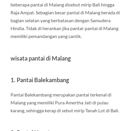
beberapa pantai di Malang disebut mirip Bali hingga
Raja Ampat. Sebagian besar pantai di Malang berada di
bagian selatan yang berbatasan dengan Samudera
Hindia. Tidak di herankan jika pantai-pantai di Malang
memiliki pemandangan yang cantik.
wisata pantai di Malang
1. Pantai Balekambang
Pantai Balekambang merupakan pantai terkenal di
Malang yang memiliki Pura Amertha Jati di pulau
karang, sehingga kerap di sebut mirip Tanah Lot di Bali.