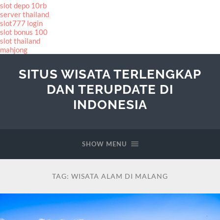
slot depo 10rb
server thailand
slot777 login
slot bonus 100
slot thailand
mahjong
SITUS WISATA TERLENGKAP
DAN TERUPDATE DI
INDONESIA
SHOW MENU
TAG:
WISATA ALAM DI MALANG