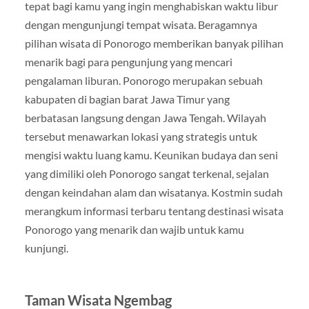
tepat bagi kamu yang ingin menghabiskan waktu libur
dengan mengunjungi tempat wisata. Beragamnya
pilihan wisata di Ponorogo memberikan banyak pilihan
menarik bagi para pengunjung yang mencari
pengalaman liburan. Ponorogo merupakan sebuah
kabupaten di bagian barat Jawa Timur yang
berbatasan langsung dengan Jawa Tengah. Wilayah
tersebut menawarkan lokasi yang strategis untuk
mengisi waktu luang kamu. Keunikan budaya dan seni
yang dimiliki oleh Ponorogo sangat terkenal, sejalan
dengan keindahan alam dan wisatanya. Kostmin sudah
merangkum informasi terbaru tentang destinasi wisata
Ponorogo yang menarik dan wajib untuk kamu
kunjungi.
Taman Wisata Ngembag