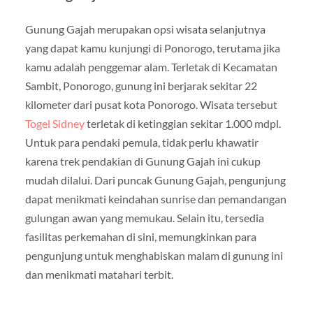
Gunung Gajah merupakan opsi wisata selanjutnya
yang dapat kamu kunjungi di Ponorogo, terutama jika
kamu adalah penggemar alam. Terletak di Kecamatan
Sambit, Ponorogo, gunung ini berjarak sekitar 22
kilometer dari pusat kota Ponorogo. Wisata tersebut
Togel Sidney
terletak di ketinggian sekitar 1.000 mdpl.
Untuk para pendaki pemula, tidak perlu khawatir
karena trek pendakian di Gunung Gajah ini cukup
mudah dilalui. Dari puncak Gunung Gajah, pengunjung
dapat menikmati keindahan sunrise dan pemandangan
gulungan awan yang memukau. Selain itu, tersedia
fasilitas perkemahan di sini, memungkinkan para
pengunjung untuk menghabiskan malam di gunung ini
dan menikmati matahari terbit.