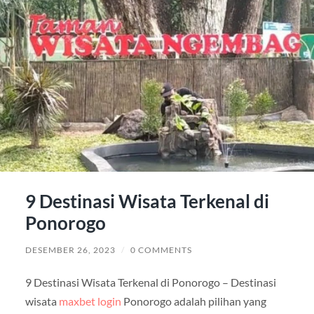
9 Destinasi Wisata Terkenal di
Ponorogo
DESEMBER 26, 2023
/
0 COMMENTS
9 Destinasi Wisata Terkenal di Ponorogo – Destinasi
wisata
maxbet login
Ponorogo adalah pilihan yang