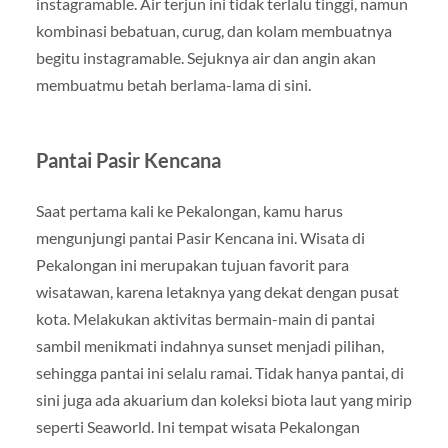
instagramable. Air terjun ini tidak terlalu tinggi, namun
kombinasi bebatuan, curug, dan kolam membuatnya
begitu instagramable. Sejuknya air dan angin akan
membuatmu betah berlama-lama di sini.
Pantai Pasir Kencana
Saat pertama kali ke Pekalongan, kamu harus
mengunjungi pantai Pasir Kencana ini. Wisata di
Pekalongan ini merupakan tujuan favorit para
wisatawan, karena letaknya yang dekat dengan pusat
kota. Melakukan aktivitas bermain-main di pantai
sambil menikmati indahnya sunset menjadi pilihan,
sehingga pantai ini selalu ramai. Tidak hanya pantai, di
sini juga ada akuarium dan koleksi biota laut yang mirip
seperti Seaworld. Ini tempat wisata Pekalongan