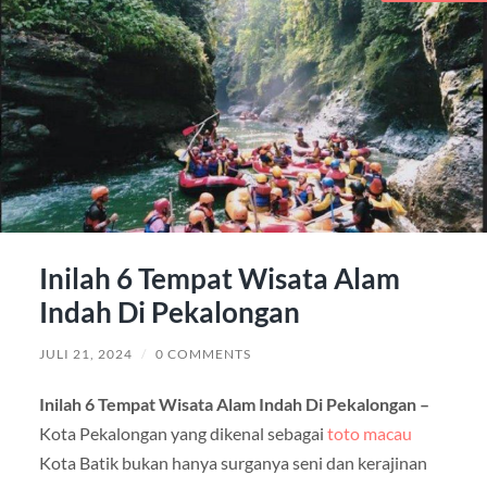
Inilah 6 Tempat Wisata Alam
Indah Di Pekalongan
JULI 21, 2024
/
0 COMMENTS
Inilah 6 Tempat Wisata Alam Indah Di Pekalongan –
Kota Pekalongan yang dikenal sebagai
toto macau
Kota Batik bukan hanya surganya seni dan kerajinan