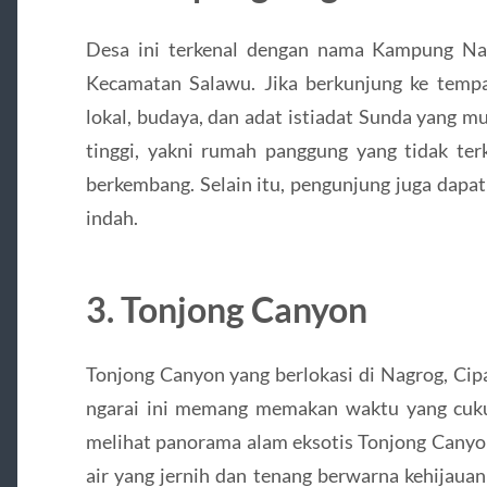
Desa ini terkenal dengan nama Kampung Nag
Kecamatan Salawu. Jika berkunjung ke tempa
lokal, budaya, dan adat istiadat Sunda yang mu
tinggi, yakni rumah panggung yang tidak ter
berkembang. Selain itu, pengunjung juga dapa
indah.
3. Tonjong Canyon
Tonjong Canyon yang berlokasi di Nagrog, Cip
ngarai ini memang memakan waktu yang cuku
melihat panorama alam eksotis Tonjong Canyon
air yang jernih dan tenang berwarna kehijauan