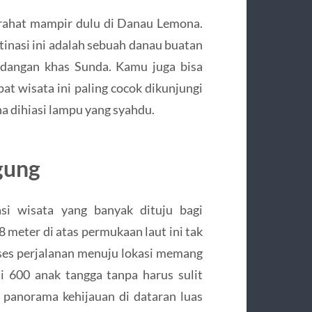
stirahat mampir dulu di Danau Lemona.
tinasi ini adalah sebuah danau buatan
idangan khas Sunda. Kamu juga bisa
at wisata ini paling cocok dikunjungi
na dihiasi lampu yang syahdu.
gung
i wisata yang banyak dituju bagi
8 meter di atas permukaan laut ini tak
ses perjalanan menuju lokasi memang
 600 anak tangga tanpa harus sulit
panorama kehijauan di dataran luas