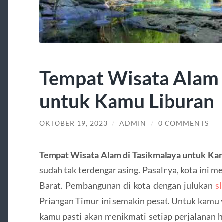
Tempat Wisata Alam 
untuk Kamu Liburan
OKTOBER 19, 2023
/
ADMIN
/
0 COMMENTS
Tempat Wisata Alam di Tasikmalaya untuk Ka
sudah tak terdengar asing. Pasalnya, kota ini me
Barat. Pembangunan di kota dengan julukan
s
Priangan Timur ini semakin pesat. Untuk kamu 
kamu pasti akan menikmati setiap perjalanan hi