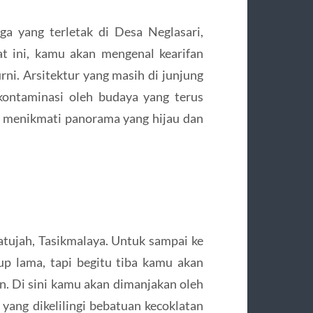
a yang terletak di Desa Neglasari,
t ini, kamu akan mengenal kearifan
rni. Arsitektur yang masih di junjung
kontaminasi oleh budaya yang terus
t menikmati panorama yang hijau dan
atujah, Tasikmalaya. Untuk sampai ke
p lama, tapi begitu tiba kamu akan
. Di sini kamu akan dimanjakan oleh
 yang dikelilingi bebatuan kecoklatan