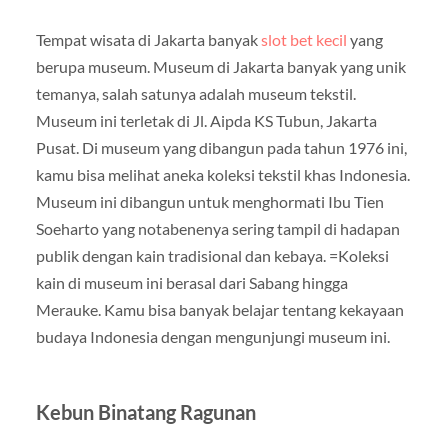
Tempat wisata di Jakarta banyak
slot bet kecil
yang
berupa museum. Museum di Jakarta banyak yang unik
temanya, salah satunya adalah museum tekstil.
Museum ini terletak di Jl. Aipda KS Tubun, Jakarta
Pusat. Di museum yang dibangun pada tahun 1976 ini,
kamu bisa melihat aneka koleksi tekstil khas Indonesia.
Museum ini dibangun untuk menghormati Ibu Tien
Soeharto yang notabenenya sering tampil di hadapan
publik dengan kain tradisional dan kebaya. =Koleksi
kain di museum ini berasal dari Sabang hingga
Merauke. Kamu bisa banyak belajar tentang kekayaan
budaya Indonesia dengan mengunjungi museum ini.
Kebun Binatang Ragunan