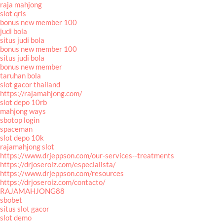
raja mahjong
slot qris
bonus new member 100
judi bola
situs judi bola
bonus new member 100
situs judi bola
bonus new member
taruhan bola
slot gacor thailand
https://rajamahjong.com/
slot depo 10rb
mahjong ways
sbotop login
spaceman
slot depo 10k
rajamahjong slot
https://www.drjeppson.com/our-services--treatments
https://drjoseroiz.com/especialista/
https://www.drjeppson.com/resources
https://drjoseroiz.com/contacto/
RAJAMAHJONG88
sbobet
situs slot gacor
slot demo