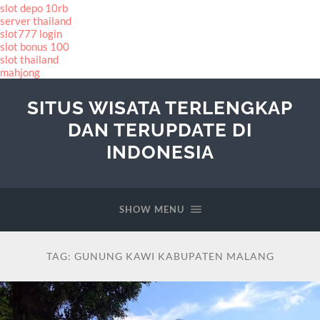
slot depo 10rb
server thailand
slot777 login
slot bonus 100
slot thailand
mahjong
SITUS WISATA TERLENGKAP
DAN TERUPDATE DI
INDONESIA
SHOW MENU
TAG:
GUNUNG KAWI KABUPATEN MALANG