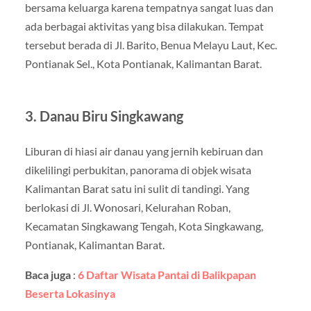
bersama keluarga karena tempatnya sangat luas dan
ada berbagai aktivitas yang bisa dilakukan. Tempat
tersebut berada di Jl. Barito, Benua Melayu Laut, Kec.
Pontianak Sel., Kota Pontianak, Kalimantan Barat.
3. Danau Biru Singkawang
Liburan di hiasi air danau yang jernih kebiruan dan
dikelilingi perbukitan, panorama di objek wisata
Kalimantan Barat satu ini sulit di tandingi. Yang
berlokasi di Jl. Wonosari, Kelurahan Roban,
Kecamatan Singkawang Tengah, Kota Singkawang,
Pontianak, Kalimantan Barat.
Baca juga
:
6 Daftar Wisata Pantai di Balikpapan
Beserta Lokasinya