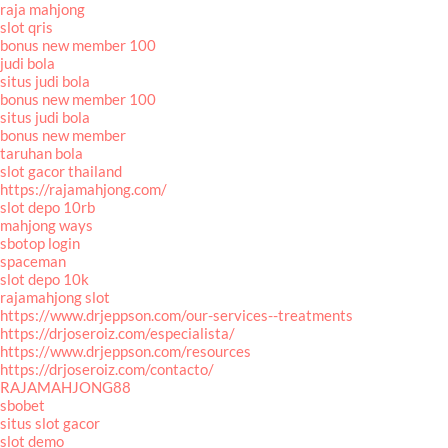
raja mahjong
slot qris
bonus new member 100
judi bola
situs judi bola
bonus new member 100
situs judi bola
bonus new member
taruhan bola
slot gacor thailand
https://rajamahjong.com/
slot depo 10rb
mahjong ways
sbotop login
spaceman
slot depo 10k
rajamahjong slot
https://www.drjeppson.com/our-services--treatments
https://drjoseroiz.com/especialista/
https://www.drjeppson.com/resources
https://drjoseroiz.com/contacto/
RAJAMAHJONG88
sbobet
situs slot gacor
slot demo