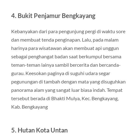
4. Bukit Penjamur Bengkayang
Kebanyakan dari para pengunjung pergi di waktu sore
dan membuat tenda penginapan. Lalu, pada malam
harinya para wisatawan akan membuat api unggun
sebagai penghangat badan saat berkumpul bersama
teman-teman lainya sambil bercerita dan bercanda-
gurau. Keesokan paginya di suguhi udara segar
pegunungan di tambah dengan mata yang disuguhkan
panorama alam yang sangat luar biasa indah. Tempat
tersebut berada di Bhakti Mulya, Kec. Bengkayang,
Kab. Bengkayang
5. Hutan Kota Untan