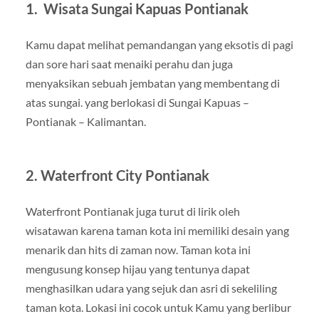
1. Wisata Sungai Kapuas Pontianak
Kamu dapat melihat pemandangan yang eksotis di pagi
dan sore hari saat menaiki perahu dan juga
menyaksikan sebuah jembatan yang membentang di
atas sungai. yang berlokasi di Sungai Kapuas –
Pontianak – Kalimantan.
2. Waterfront City Pontianak
Waterfront Pontianak juga turut di lirik oleh
wisatawan karena taman kota ini memiliki desain yang
menarik dan hits di zaman now. Taman kota ini
mengusung konsep hijau yang tentunya dapat
menghasilkan udara yang sejuk dan asri di sekeliling
taman kota. Lokasi ini cocok untuk Kamu yang berlibur