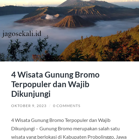
4 Wisata Gunung Bromo
Terpopuler dan Wajib
Dikunjungi
OKTOBER 9, 2023
/
0 COMMENTS
4 Wisata Gunung Bromo Terpopuler dan Wajib
Dikunjungi – Gunung Bromo merupakan salah satu
wisata yang berlokasi di Kabupaten Probolinggo, Jawa