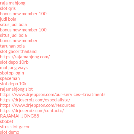
raja mahjong
slot qris
bonus new member 100
judi bola
situs judi bola
bonus new member 100
situs judi bola
bonus new member
taruhan bola
slot gacor thailand
https://rajamahjong.com/
slot depo 10rb
mahjong ways
sbotop login
spaceman
slot depo 10k
rajamahjong slot
https://www.drjeppson.com/our-services--treatments
https://drjoseroiz.com/especialista/
https://www.drjeppson.com/resources
https://drjoseroiz.com/contacto/
RAJAMAHJONG88
sbobet
situs slot gacor
slot demo