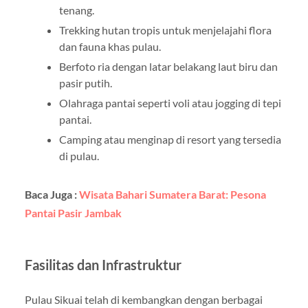
tenang.
Trekking hutan tropis untuk menjelajahi flora
dan fauna khas pulau.
Berfoto ria dengan latar belakang laut biru dan
pasir putih.
Olahraga pantai seperti voli atau jogging di tepi
pantai.
Camping atau menginap di resort yang tersedia
di pulau.
Baca Juga :
Wisata Bahari Sumatera Barat: Pesona
Pantai Pasir Jambak
Fasilitas dan Infrastruktur
Pulau Sikuai telah di kembangkan dengan berbagai