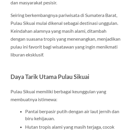
dan masyarakat pesisir.
Seiring berkembangnya pariwisata di Sumatera Barat,
Pulau Sikuai mulai dikenal sebagai destinasi unggulan.
Keindahan alamnya yang masih alami, ditambah
dengan suasana tropis yang menenangkan, menjadikan
pulau ini favorit bagi wisatawan yang ingin menikmati
liburan eksklusif.
Daya Tarik Utama Pulau Sikuai
Pulau Sikuai memiliki berbagai keunggulan yang
membuatnya istimewa:
Pantai berpasir putih dengan air laut jernih dan
biru kehijauan.
Hutan tropis alami yang masih terjaga, cocok